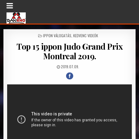
P
IPPON VÁLOGATÁS
,
KEDVENC VIDEÓK
O
Top 15 ippon Judo Grand Prix
S
T
Montreal 2019.
E
D
2019.07.09.
I
N